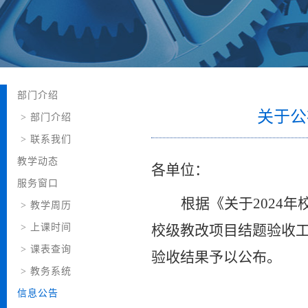
部门介绍
关于公
>
部门介绍
>
联系我们
教学动态
各单位：
服务窗口
根据《
关于
2024
年
>
教学周历
>
上课时间
校级教改项目结题验收
>
课表查询
验收结果予以公布。
>
教务系统
信息公告