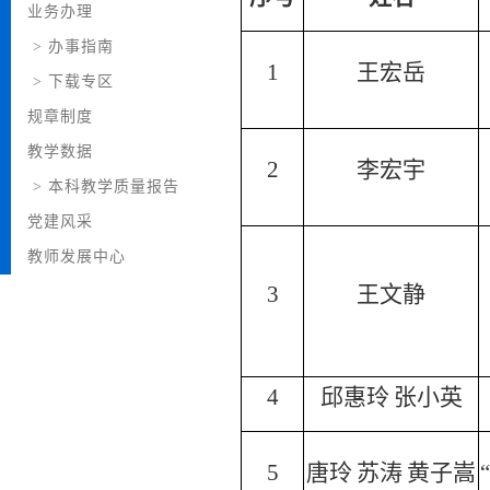
业务办理
>
办事指南
1
王宏岳
>
下载专区
规章制度
教学数据
2
李宏宇
>
本科教学质量报告
党建风采
教师发展中心
3
王文静
4
邱惠玲
张小英
5
唐玲
苏涛
黄子嵩